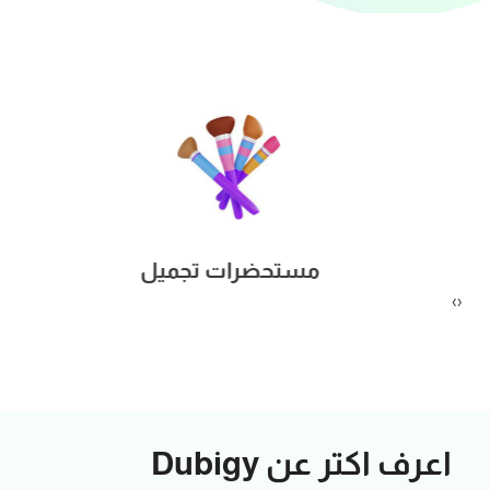
ات العنايه
مستحضرا
‹
›
اعرف اكتر عن Dubigy